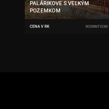
PALÁRIKOVE S VEĽKÝM
POZEMKOM
Krížna, Palárikovo
CENA V RK
RODINNÝ DOM