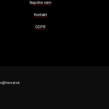
Napíšte nám
Kontakt
GDPR
fo@hsreal.sk