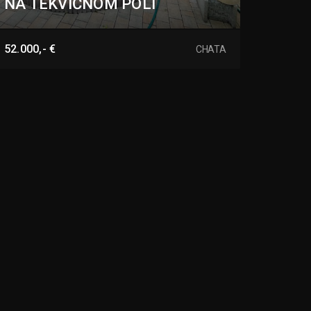
NA TEKVIČNOM POLI
Tekvičné pole, Nové Zámky
52.000,- €
CHATA