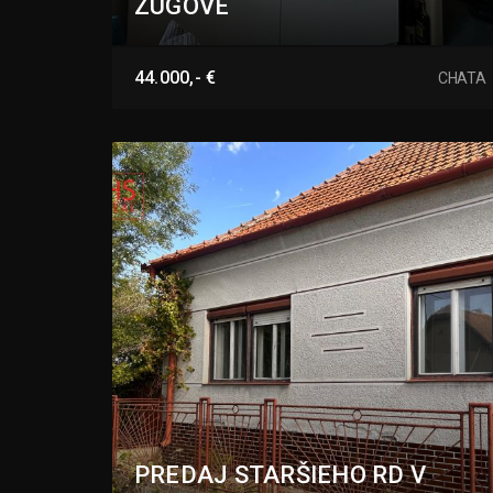
ZÚGOVE
Zúgov, Nové Zámky
44.000,- €
CHATA
PREDAJ STARŠIEHO RD V