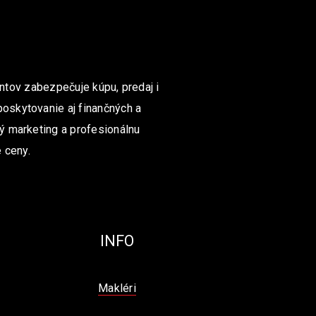
ntov zabezpečuje kúpu, predaj i
poskytovanie aj finančných a
ný marketing a profesionálnu
 ceny.
INFO
Makléri