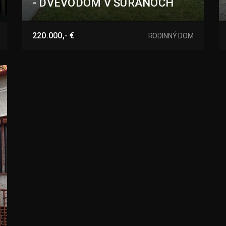
- DVEVODOM V ŠURANOCH
Šurany
220.000,- €
RODINNÝ DOM