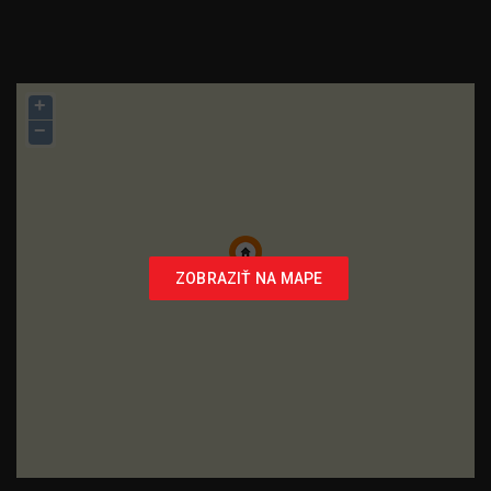
+
−
ZOBRAZIŤ NA MAPE