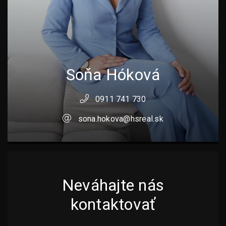
Soňa Hóková
0911 741 730
sona.hokova@hsreal.sk
Neváhajte nás
kontaktovať