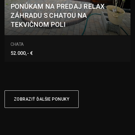
PONÚKAM NA PREDAJ RELAX
ZÁHRADU S CHATOU NA
TEKVIČNOM POLI
Tekvičné pole, Nové Zámky
CHATA
52.000,- €
ZOBRAZIŤ ĎALŠIE PONUKY