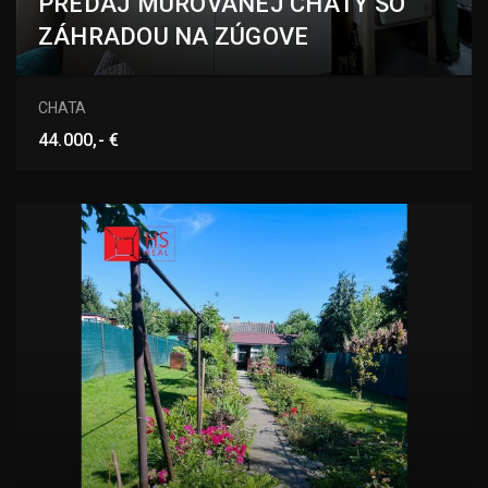
PREDAJ MUROVANEJ CHATY SO
ZÁHRADOU NA ZÚGOVE
Zúgov, Nové Zámky
CHATA
44.000,- €