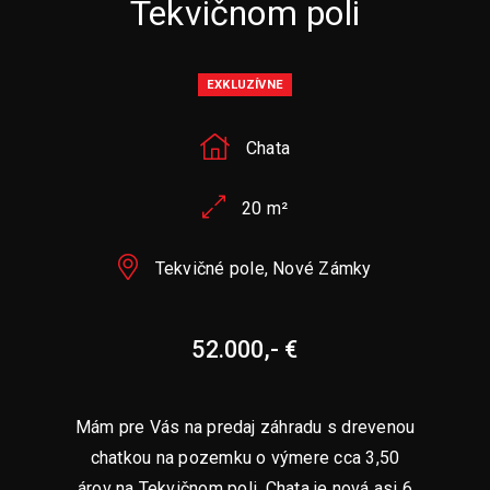
Tekvičnom poli
EXKLUZÍVNE
Chata
20 m²
Tekvičné pole, Nové Zámky
52.000,- €
Mám pre Vás na predaj záhradu s drevenou
chatkou na pozemku o výmere cca 3,50
árov na Tekvičnom poli. Chata je nová asi 6