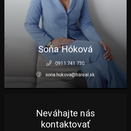
Soňa Hóková
0911 741 730
sona.hokova@hsreal.sk
Neváhajte nás
kontaktovať