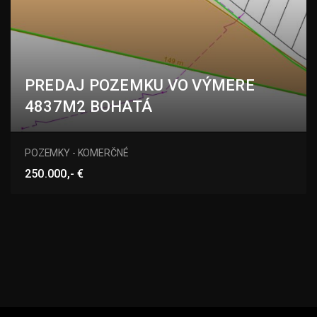
PREDAJ POZEMKU VO VÝMERE
4837M2 BOHATÁ
Bohatá, Hurbanovo
POZEMKY - KOMERČNÉ
250.000,- €