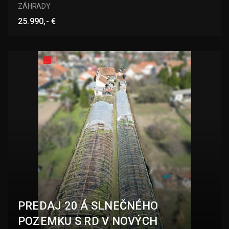
Dvory nad Žitavou
ZÁHRADY
25.990,- €
PREDAJ 20 Á SLNEČNÉHO
POZEMKU S RD V NOVÝCH