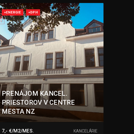
+ENERGIE
+DPH
PRENÁJOM KANCEL.
PRIESTOROV V CENTRE
MESTA NZ
Petőfiho, Nové Zámky
7,- €/M2/MES.
KANCELÁRIE