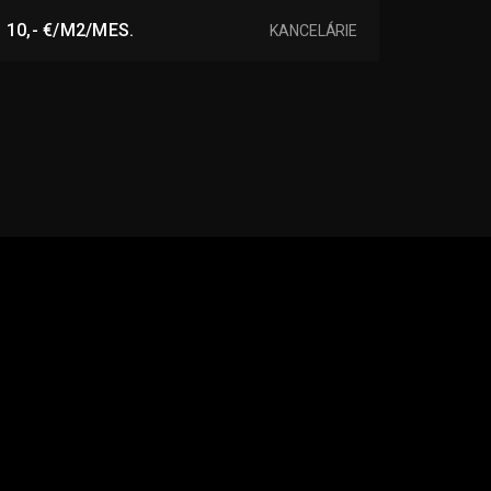
Budovateľská, Nové Zámky
10,- €/M2/MES.
KANCELÁRIE