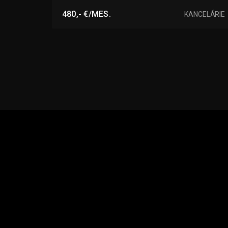
Bratov Boldigarovcov, Nové Zámky
480,- €/MES.
KANCELÁRIE