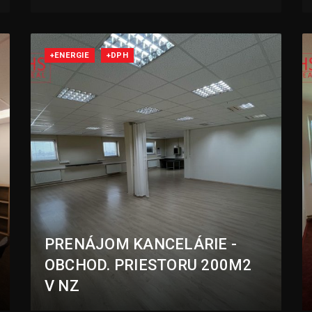
+ENERGIE
+DPH
PRENÁJOM KANCELÁRIE -
OBCHOD. PRIESTORU 200M2
V NZ