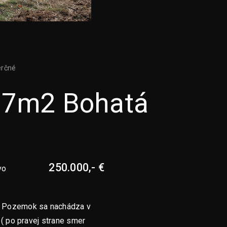
rčné
37m2 Bohatá
250.000,- €
vo
. Pozemok sa nachádza v
 ( po pravej strane smer