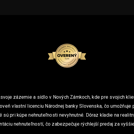
 svoje zázemie a sídlo v Nových Zámkoch, kde pre svojich klie
oveň vlastní licenciu Národnej banky Slovenska, čo umožňuje 
é sú pri kúpe nehnuteľnosti nevyhnutné. Dôraz kladie na realit
ntáciu nehnuteľností, čo zabezpečuje rýchlejší predaj za vyššie