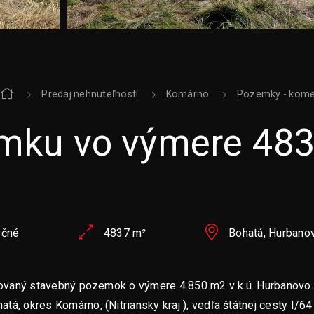
Predaj nehnuteľností
Komárno
Pozemky - kome
emku vo výmere 48
rčné
4837 m²
Bohatá, Hurbano
vaný stavebný pozemok o výmere 4.850 m2 v k.ú. Hurbanovo
atá, okres Komárno, (Nitriansky kraj ), vedľa štátnej cesty I/64