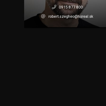
0915 877 800
robert.szegheo@hsreal.sk