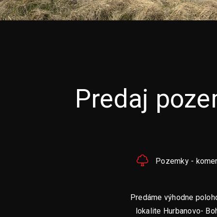
Predaj poz
Pozemky - kome
Predáme výhodne poloho
lokalite Hurbanovo- Boh