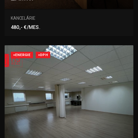
Bratov Boldigarovcov, Nové Zámky
KANCELÁRIE
480,- €/MES.
+ENERGIE
+DPH