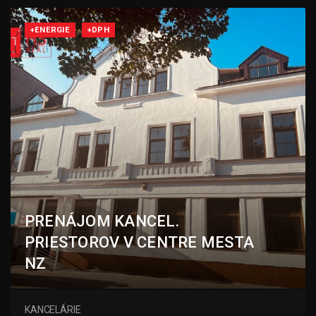
+ENERGIE
+DPH
PRENÁJOM KANCEL.
PRIESTOROV V CENTRE MESTA
NZ
Petőfiho, Nové Zámky
KANCELÁRIE