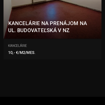
KANCELÁRIE NA PRENÁJOM NA
UL. BUDOVATEĽSKÁ V NZ
Budovateľská, Nové Zámky
KANCELÁRIE
10,- €/M2/MES.