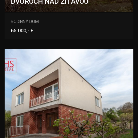
DVOROCH NAD ŽITAVOU
Bešeňovská ulica, Dvory nad Žitavou
RODINNÝ DOM
65.000,- €