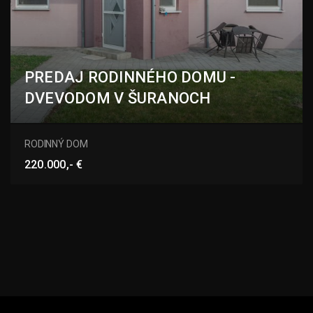
PREDAJ RODINNÉHO DOMU -
DVEVODOM V ŠURANOCH
Šurany
RODINNÝ DOM
220.000,- €