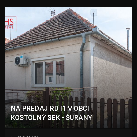
NA PREDAJ RD I1 V OBCI
KOSTOLNÝ SEK - ŠURANY
Šurany