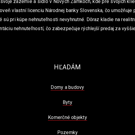
 svoje zázemie a sídlo v Nových Zámkoch, kde pre svojich klie
oveň vlastní licenciu Národnej banky Slovenska, čo umožňuje 
é sú pri kúpe nehnuteľnosti nevyhnutné. Dôraz kladie na realit
ntáciu nehnuteľností, čo zabezpečuje rýchlejší predaj za vyššie
HĽADÁM
Domy a budovy
Byty
Komerčné objekty
Pozemky