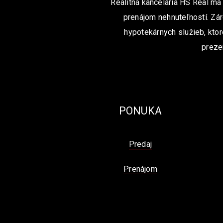
Realitná kancelária HS Real má
prenájom nehnuteľností. Zár
hypotekárnych služieb, ktor
preze
PONUKA
Predaj
Prenájom