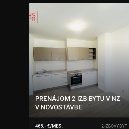
PRENÁJOM 2 IZB BYTU V NZ
V NOVOSTAVBE
Nové Zámky
465,- €/MES.
2-IZBOVÝ BYT