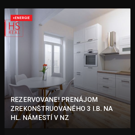
+ENERGIE
REZERVOVANE! PRENÁJOM
ZREKONŠTRUOVANÉHO 3 I.B. NA
HL. NÁMESTÍ V NZ
Hlavmé námestie, Nové Zámky