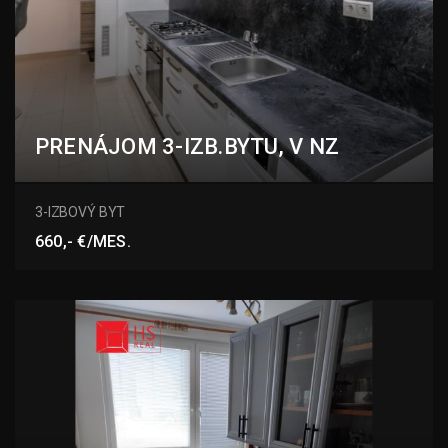
PRENÁJOM 3-IZB.BYTU, V NZ
Novomestská, Nové Zámky
3-IZBOVÝ BYT
660,- €/MES.