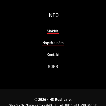
INFO
Makléri
Napíšte nám
Kontakt
GDPR
© 2026 - HS Real s.r.o.
SNP 37/A, Nové Zámky 940 01, Tel.: 0911 741 730, Mobil: