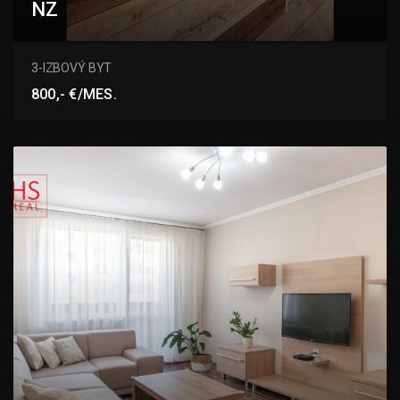
NZ
Hlavné námestie, Nové Zámky
3-IZBOVÝ BYT
800,- €/MES.