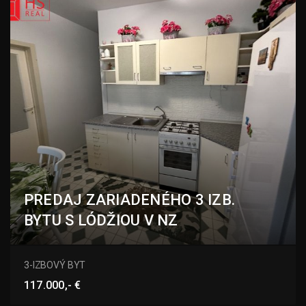
PREDAJ ZARIADENÉHO 3 IZB.
BYTU S LÓDŽIOU V NZ
S. H. Vajasnkého, Nové Zámky
3-IZBOVÝ BYT
117.000,- €