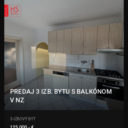
PREDAJ 3 IZB. BYTU S BALKÓNOM
V NZ
M. R. Štefánika, Nové Zámky
3-IZBOVÝ BYT
125.000,- €