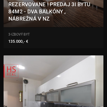
REZERVOVANE ! PREDAJ 3I BYTU
84M2 - DVA BALKÓNY ,
NÁBREŽNÁ V NZ
Nábrežná, Nové Zámky
3-IZBOVÝ BYT
135.000,- €