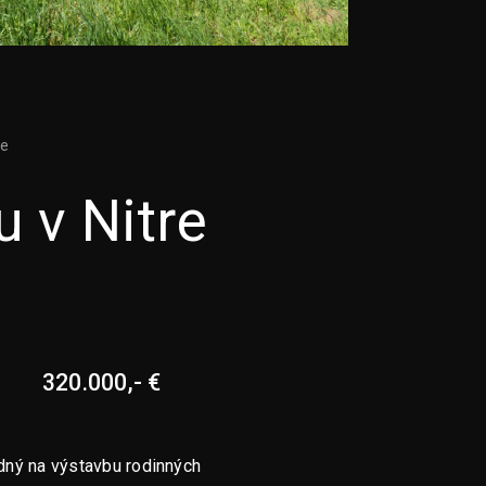
ie
 v Nitre
320.000,- €
dný na výstavbu rodinných