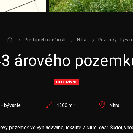
Predaj nehnuteľností
Nitra
Pozemky - bývan
43 árového pozemku
EXKLUZÍVNE
- bývanie
4300 m²
Nitra
ový pozemok vo vyhľadávanej lokalite v Nitre, časť Šúdol, vho