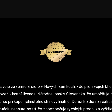
 svoje zázemie a sídlo v Nových Zámkoch, kde pre svojich klie
oveň vlastní licenciu Národnej banky Slovenska, čo umožňuje 
é sú pri kúpe nehnuteľnosti nevyhnutné. Dôraz kladie na realit
ntáciu nehnuteľností, čo zabezpečuje rýchlejší predaj za vyššie