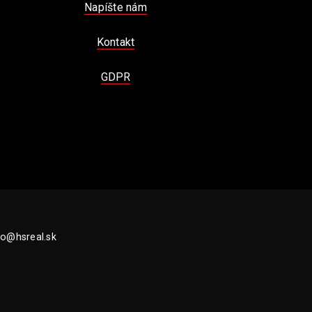
Napíšte nám
Kontakt
GDPR
fo@hsreal.sk