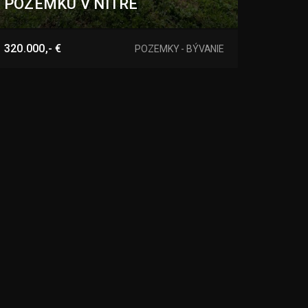
POZEMKU V NITRE
Nitra
320.000,- €
POZEMKY - BÝVANIE