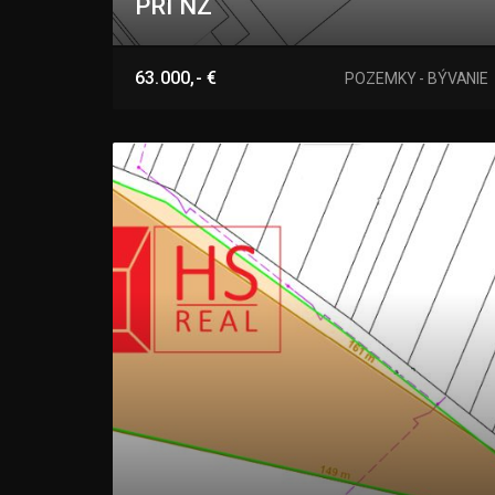
PRI NZ
Dvory nad Žitavou
63.000,- €
POZEMKY - BÝVANIE