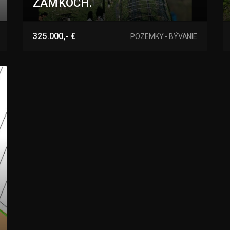
ZÁMKOCH.
Komjatická, Nové Zámky
325.000,- €
POZEMKY - BÝVANIE