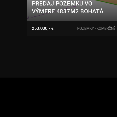
PREDAJ POZEMKU VO
VÝMERE 4837M2 BOHATÁ
Bohatá, Hurbanovo
250.000,- €
POZEMKY - KOMERČNÉ