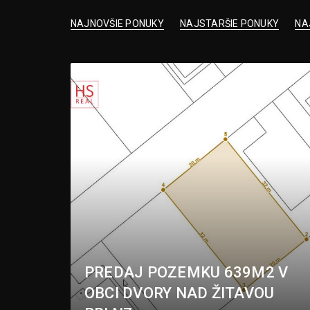
NAJNOVŠIE PONUKY
NAJSTARŠIE PONUKY
NA
PREDAJ POZEMKU 639M2 V
OBCI DVORY NAD ŽITAVOU