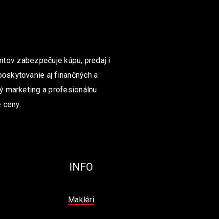
ntov zabezpečuje kúpu, predaj i
poskytovanie aj finančných a
ný marketing a profesionálnu
 ceny.
INFO
Makléri